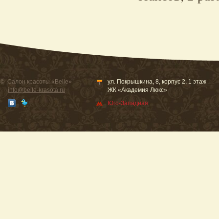
© Салон красоты «Belle»
ул. Покрышкина, 8, корпус 2, 1 этаж
info@belle-krasota.ru
ЖК «Академия Люкс»
Юго-Западная