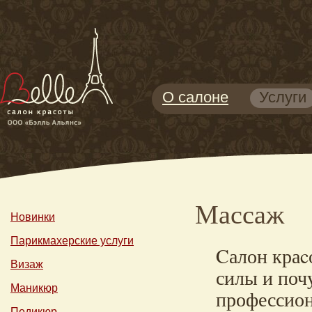
О салоне
Услуги
Массаж
Новинки
Парикмахерские услуги
Cалон краc
Визаж
силы и поч
Маникюр
профессион
Педикюр