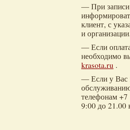
— При записи
информироват
клиент, с ука
и организации
— Если оплат
необходимо вы
krasota.ru
.
— Если у Вас
обслуживанию,
телефонам +7 (
9:00 до 21.00