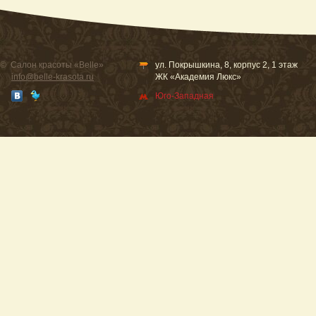
© Салон красоты «Belle»
ул. Покрышкина, 8, корпус 2, 1 этаж
info@belle-krasota.ru
ЖК «Академия Люкс»
Юго-Западная