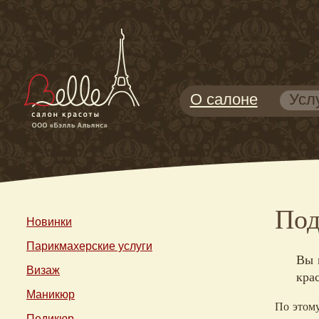
О салоне
Усл
Под
Новинки
Парикмахерские услуги
Вы 
Визаж
кра
Маникюр
По этому
Педикюр