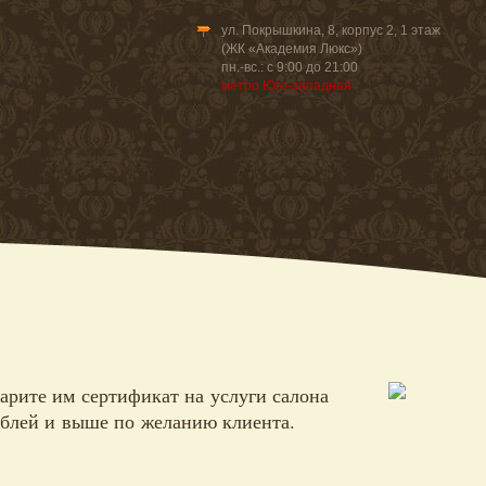
ул. Покрышкина, 8, корпус 2, 1 этаж
(ЖК «Академия Люкс»)
пн.-вс.: с 9:00 до 21:00
метро Юго-западная
рите им сертификат на услуги салона
ублей и выше по желанию клиента.