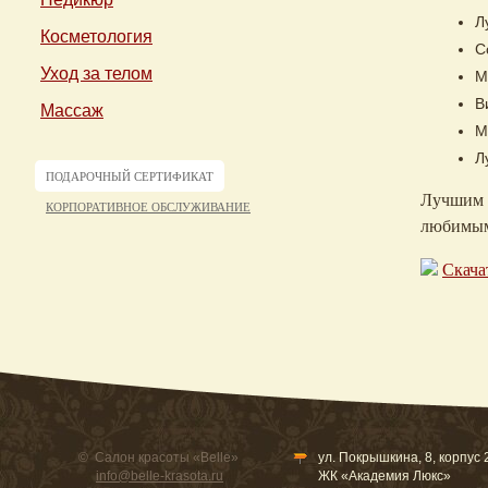
Л
Косметология
С
Уход за телом
М
В
Массаж
М
Л
ПОДАРОЧНЫЙ СЕРТИФИКАТ
Лучшим п
КОРПОРАТИВНОЕ ОБСЛУЖИВАНИЕ
любимы
Скача
© Салон красоты «Belle»
ул. Покрышкина, 8, корпус 2
info@belle-krasota.ru
ЖК «Академия Люкс»