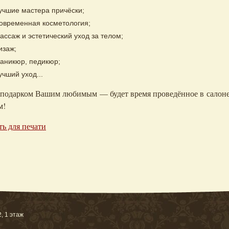
учшие мастера причёски;
овременная косметология;
ассаж и эстетический уход за телом;
изаж;
аникюр, педикюр;
учший уход...
одарком Вашим любимым — будет время проведённое в салоне к
м!
ть для печати
, 1 этаж