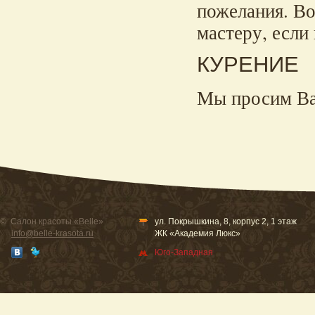
пожелания. В
мастеру, если
КУРЕНИЕ
Мы просим Вас
© Салон красоты «Belle»
ул. Покрышкина, 8, корпус 2, 1 этаж
info@belle-krasota.ru
ЖК «Академия Люкс»
Юго-Западная