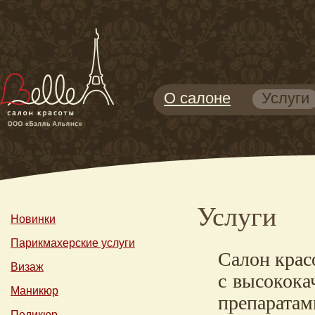
О салоне
Услуги
Услуги
Новинки
Парикмахерские услуги
Салон крас
Визаж
с высокок
Маникюр
препаратам
Педикюр