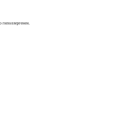
но гиполлергенен.