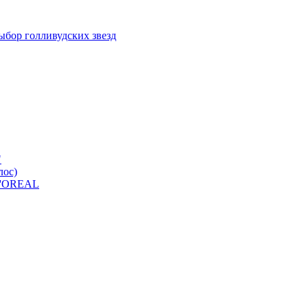
ыбор голливудских звезд
"
лос)
 L'OREAL