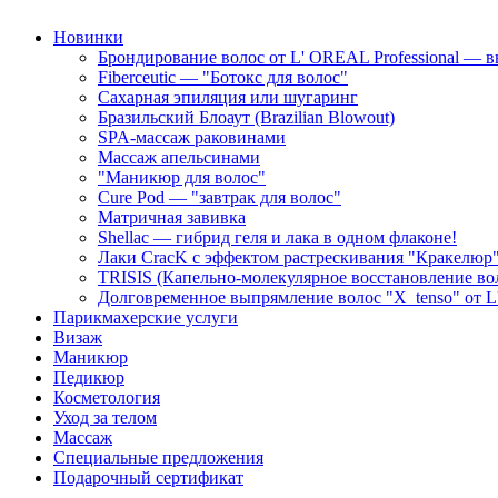
Новинки
Брондирование волос от L' OREAL Professional — в
Fiberceutic — "Ботокс для волос"
Сахарная эпиляция или шугаринг
Бразильский Блоаут (Brazilian Blowout)
SPA-массаж раковинами
Массаж апельсинами
"Маникюр для волос"
Cure Pod — "завтрак для волос"
Матричная завивка
Shellac — гибрид геля и лака в одном флаконе!
Лаки CracK с эффектом растрескивания "Кракелюр
TRISIS (Капельно-молекулярное восстановление во
Долговременное выпрямление волос "X_tenso" от
Парикмахерские услуги
Визаж
Маникюр
Педикюр
Косметология
Уход за телом
Массаж
Специальные предложения
Подарочный сертификат