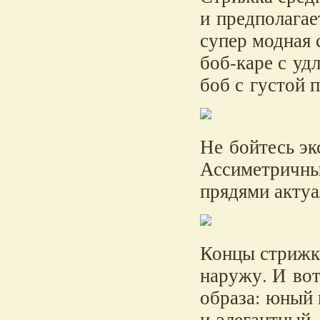
и предполагае
супер модная 
боб-каре с уд
боб с густой 
Не бойтесь эк
Ассиметричны
прядями актуа
Концы стрижк
наружу. И вот
образа: юный 
и элегантный.