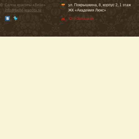
© Салон красоты «Belle»
ул. Покрышкина, 8, корпус 2, 1 этаж
info@belle-krasota.ru
ЖК «Академия Люкс»
Юго-Западная